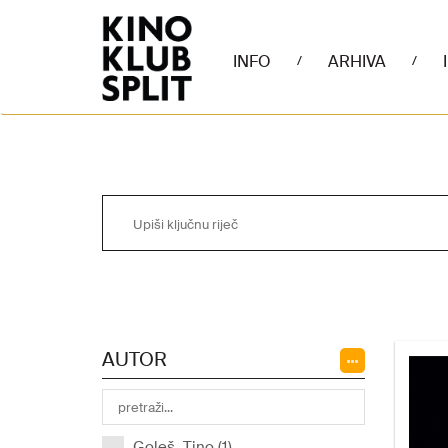
INFO
ARHIVA
/
/
AUTOR
Goleš, Tino (1)