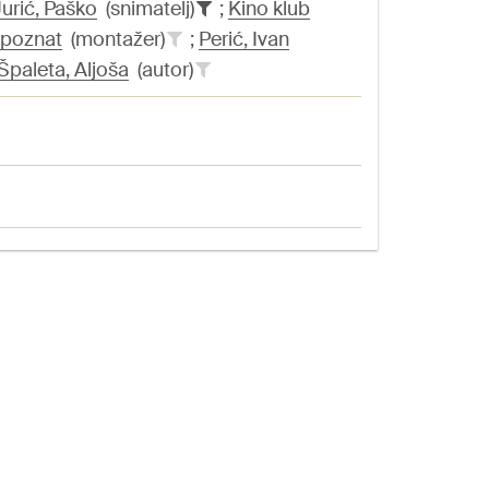
Jurić, Paško
(snimatelj)
;
Kino klub
poznat
(montažer)
;
Perić, Ivan
Špaleta, Aljoša
(autor)