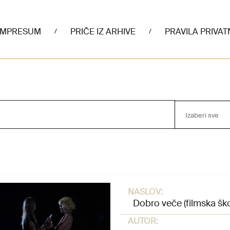
IMPRESUM
PRIČE IZ ARHIVE
PRAVILA PRIVAT
/
/
Izaberi sve
NASLOV:
Dobro veče (filmska ško
AUTOR: