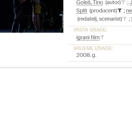
Goleš, Tino
(autor)
;
Split
(producent)
;
ne
(redatelj, scenarist)
;
VRSTA GRAĐE:
igrani film
VRIJEME IZRADE:
2008. g.