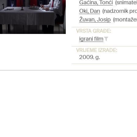
Gaćina, Tonći
(snimatel
Oki, Dan
(nadzornik pro
Žuvan, Josip
(montažer,
VRSTA GRAĐE:
igrani film
VRIJEME IZRADE:
2009. g.