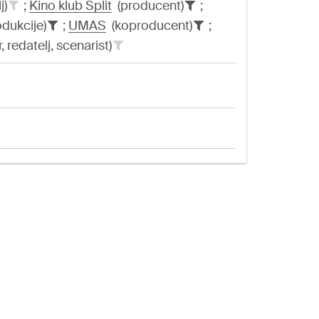
j)
;
Kino klub Split
(producent)
;
dukcije)
;
UMAS
(koproducent)
;
 redatelj, scenarist)