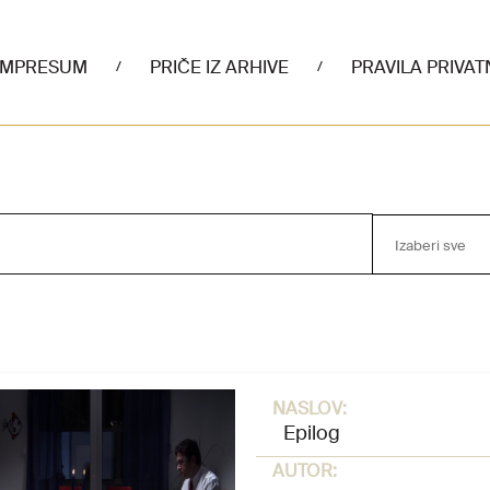
IMPRESUM
PRIČE IZ ARHIVE
PRAVILA PRIVAT
/
/
Izaberi sve
NASLOV:
Epilog
AUTOR: