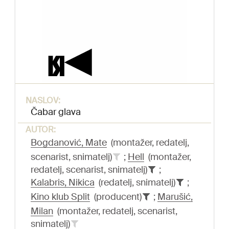
NASLOV:
Čabar glava
AUTOR:
Bogdanović, Mate
(montažer, redatelj,
scenarist, snimatelj)
;
Hell
(montažer,
redatelj, scenarist, snimatelj)
;
Kalabris, Nikica
(redatelj, snimatelj)
;
Kino klub Split
(producent)
;
Marušić,
Milan
(montažer, redatelj, scenarist,
snimatelj)