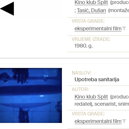
Kino klub Split
(produc
;
Tasić, Dušan
(montažer,
VRSTA GRAĐE:
eksperimentalni film
VRIJEME IZRADE:
1980. g.
NASLOV:
Upotreba sanitarija
AUTOR:
Kino klub Split
(produc
redatelj, scenarist, snim
VRSTA GRAĐE:
eksperimentalni film