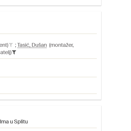
ent)
;
Tasić, Dušan
(montažer,
atelj)
ilma u Splitu