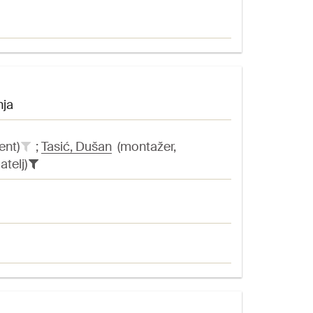
nja
ent)
;
Tasić, Dušan
(montažer,
atelj)