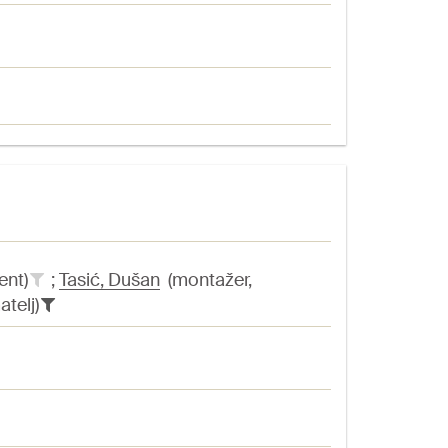
ent)
;
Tasić, Dušan
(montažer,
atelj)