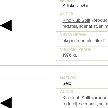
NASLOV:
Stilske vježbe
AUTOR:
Kino klub Split
(produc
redatelj, scenarist, snim
VRSTA GRAĐE:
eksperimentalni film
VRIJEME IZRADE:
1976. g.
NASLOV:
Selo
AUTOR:
Kino klub Split
(produc
redatelj, scenarist, snim