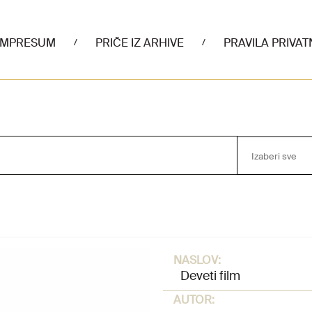
IMPRESUM
PRIČE IZ ARHIVE
PRAVILA PRIVAT
/
/
Izaberi sve
NASLOV:
Deveti film
AUTOR: