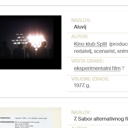
NASLOV:
Aluvij
AUTOR:
Kino klub Split
(produc
redatelj, scenarist, snim
VRSTA GRAĐE:
eksperimentalni film
VRIJEME IZRADE:
1977. g.
NASLOV:
7. Sabor alternativnog f