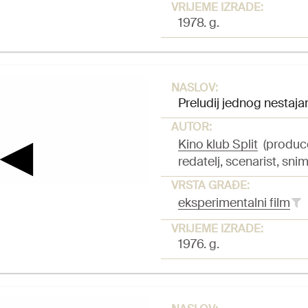
VRIJEME IZRADE:
1978. g.
NASLOV:
Preludij jednog nestaja
AUTOR:
Kino klub Split
(produc
redatelj, scenarist, snim
VRSTA GRAĐE:
eksperimentalni film
VRIJEME IZRADE:
1976. g.