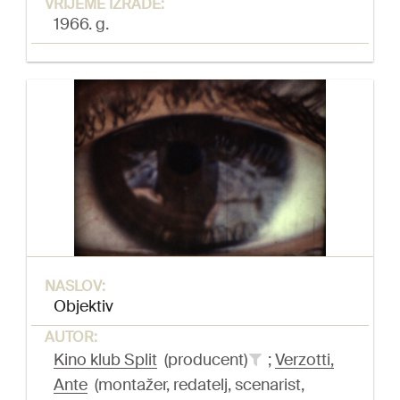
VRIJEME IZRADE:
1966. g.
NASLOV:
Objektiv
AUTOR:
Kino klub Split
(producent)
;
Verzotti,
Ante
(montažer, redatelj, scenarist,