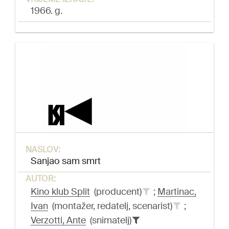
1966. g.
NASLOV:
Sanjao sam smrt
AUTOR:
Kino klub Split
(producent)
;
Martinac,
Ivan
(montažer, redatelj, scenarist)
;
Verzotti, Ante
(snimatelj)