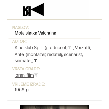
NASLOV:
Moja slatka Valentina
AUTOR:
Kino klub Split
(producent)
;
Verzotti,
Ante
(montažer, redatelj, scenarist,
snimatelj)
VRSTA GRAĐE:
igrani film
VRIJEME IZRADE:
1966. g.