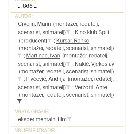
... 666 ...
AUTOR:
Crvelin, Marin
(montažer, redatelj,
scenarist, snimatelj)
;
Kino klub Split
(producent)
;
Kursar, Ranko
(montažer, redatelj, scenarist, snimatelj)
;
Martinac, Ivan
(montažer, redatelj,
scenarist, snimatelj)
;
Nakić, Vjekoslav
(montažer, redatelj, scenarist, snimatelj)
;
Pivčević, Andrija
(montažer, redatelj,
scenarist, snimatelj)
;
Verzotti, Ante
(montažer, redatelj, scenarist, snimatelj)
VRSTA GRAĐE:
eksperimentalni film
VRIJEME IZRADE: