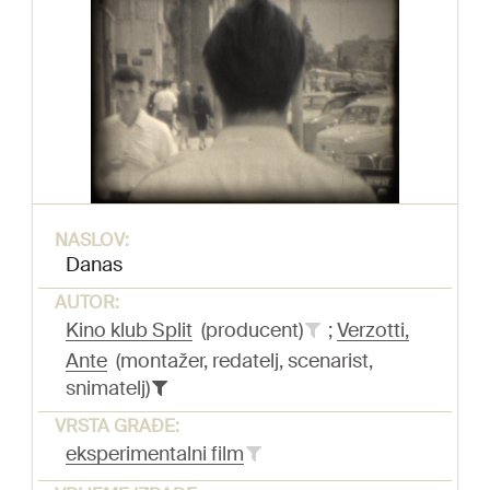
NASLOV:
Danas
AUTOR:
Kino klub Split
(producent)
;
Verzotti,
Ante
(montažer, redatelj, scenarist,
snimatelj)
VRSTA GRAĐE:
eksperimentalni film