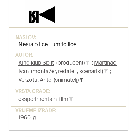
NASLOV:
Nestalo lice - umrlo lice
AUTOR:
Kino klub Split
(producent)
;
Martinac,
Ivan
(montažer, redatelj, scenarist)
;
Verzotti, Ante
(snimatelj)
VRSTA GRAĐE:
eksperimentalni film
VRIJEME IZRADE:
1966. g.