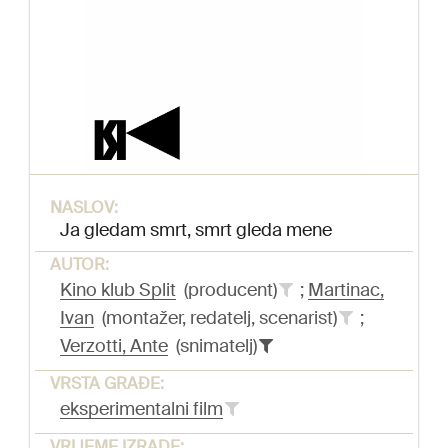
NASLOV:
Ja gledam smrt, smrt gleda mene
AUTOR:
Kino klub Split
(producent)
;
Martinac,
Ivan
(montažer, redatelj, scenarist)
;
Verzotti, Ante
(snimatelj)
VRSTA GRAĐE:
eksperimentalni film
VRIJEME IZRADE: