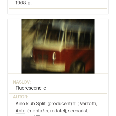
1968. g.
NASLOV:
Fluorescencije
AUTOR:
Kino klub Split
(producent)
;
Verzotti,
Ante
(montažer, redatelj, scenarist,