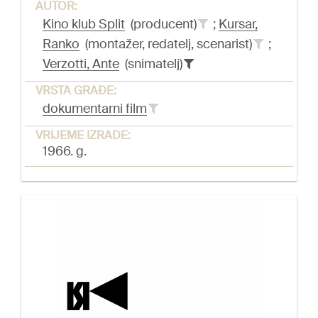
AUTOR:
Kino klub Split
(producent)
;
Kursar,
Ranko
(montažer, redatelj, scenarist)
;
Verzotti, Ante
(snimatelj)
VRSTA GRAĐE:
dokumentarni film
VRIJEME IZRADE:
1966. g.