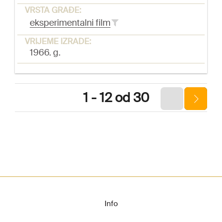
VRSTA GRAĐE:
eksperimentalni film
VRIJEME IZRADE:
1966. g.
1 - 12 od 30
Info