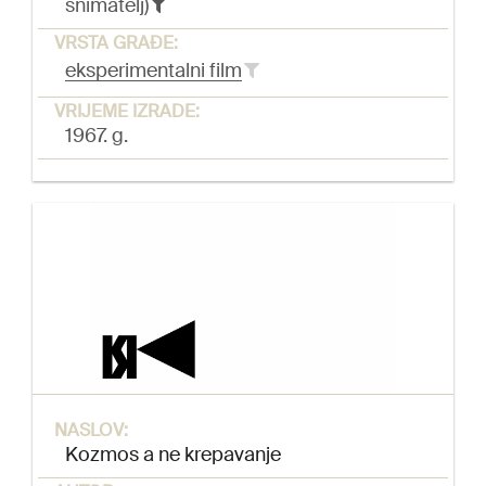
snimatelj)
VRSTA GRAĐE:
eksperimentalni film
VRIJEME IZRADE:
1967. g.
NASLOV:
Kozmos a ne krepavanje