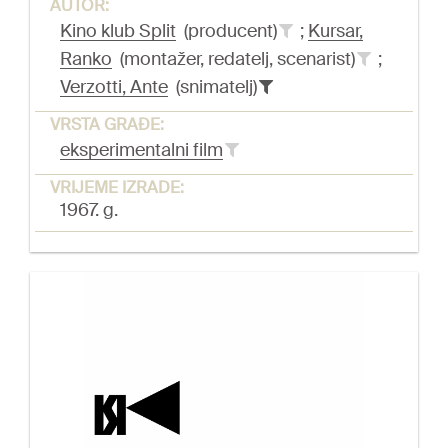
AUTOR:
Kino klub Split
(producent)
;
Kursar,
Ranko
(montažer, redatelj, scenarist)
;
Verzotti, Ante
(snimatelj)
VRSTA GRAĐE:
eksperimentalni film
VRIJEME IZRADE:
1967. g.