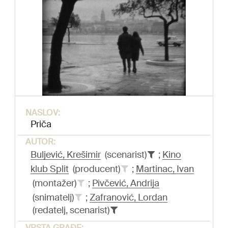
NASLOV:
Priča
AUTOR:
Buljević, Krešimir
(scenarist)
;
Kino
klub Split
(producent)
;
Martinac, Ivan
(montažer)
;
Pivčević, Andrija
(snimatelj)
;
Zafranović, Lordan
(redatelj, scenarist)
VRSTA GRAĐE: