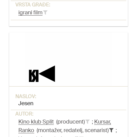
VRSTA GRAĐE:
igrani film
NASLOV:
Jesen
AUTOR:
Kino klub Split
(producent)
;
Kursar,
Ranko
(montažer, redatelj, scenarist)
;