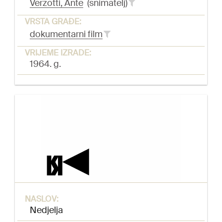
Verzotti, Ante
(snimatelj)
VRSTA GRAĐE:
dokumentarni film
VRIJEME IZRADE:
1964. g.
NASLOV:
Nedjelja