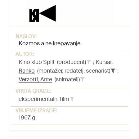
NASLOV:
Kozmos a ne krepavanje
AUTOR:
Kino klub Split
(producent)
;
Kursar,
Ranko
(montažer, redatelj, scenarist)
;
Verzotti, Ante
(snimatelj)
VRSTA GRAĐE:
eksperimentalni film
VRIJEME IZRADE:
1967. g.