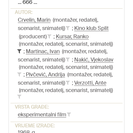
... 666 ...
AUTOR:
Crvelin, Marin
(montažer, redatelj,
scenarist, snimatelj)
;
Kino klub Split
(producent)
;
Kursar, Ranko
(montažer, redatelj, scenarist, snimatelj)
;
Martinac, Ivan
(montažer, redatelj,
scenarist, snimatelj)
;
Nakić, Vjekoslav
(montažer, redatelj, scenarist, snimatelj)
;
Pivčević, Andrija
(montažer, redatelj,
scenarist, snimatelj)
;
Verzotti, Ante
(montažer, redatelj, scenarist, snimatelj)
VRSTA GRAĐE:
eksperimentalni film
VRIJEME IZRADE:
1968. g.