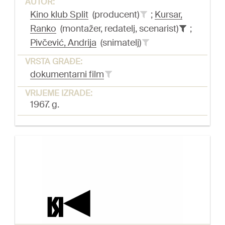
AUTOR:
Kino klub Split
(producent)
;
Kursar,
Ranko
(montažer, redatelj, scenarist)
;
Pivčević, Andrija
(snimatelj)
VRSTA GRAĐE:
dokumentarni film
VRIJEME IZRADE:
1967. g.