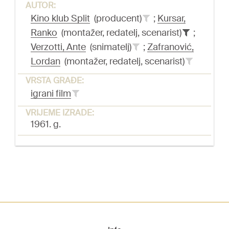
AUTOR:
Kino klub Split
(producent)
;
Kursar,
Ranko
(montažer, redatelj, scenarist)
;
Verzotti, Ante
(snimatelj)
;
Zafranović,
Lordan
(montažer, redatelj, scenarist)
VRSTA GRAĐE:
igrani film
VRIJEME IZRADE:
1961. g.