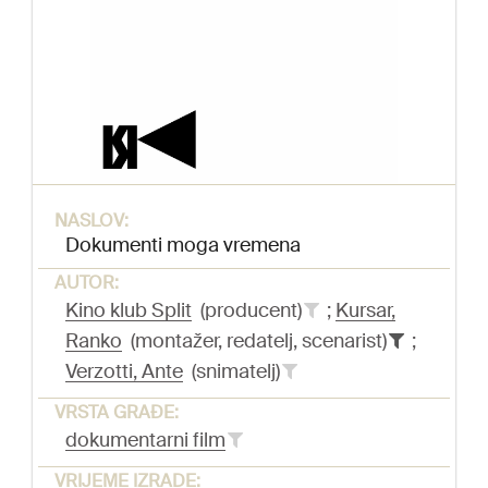
NASLOV:
Dokumenti moga vremena
AUTOR:
Kino klub Split
(producent)
;
Kursar,
Ranko
(montažer, redatelj, scenarist)
;
Verzotti, Ante
(snimatelj)
VRSTA GRAĐE:
dokumentarni film
VRIJEME IZRADE: