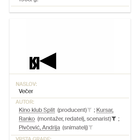
NASLOV:
Večer
AUTOR:
Kino klub Split
(producent)
;
Kursar,
Ranko
(montažer, redatelj, scenarist)
;
Pivčević, Andrija
(snimatelj)
VRSTA GRAĐE: