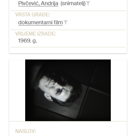
Pivčević, Andrija
(snimatelj)
VRSTA GRAĐE:
dokumentarni film
VRIJEME IZRADE:
1969. g.
NASLOV: