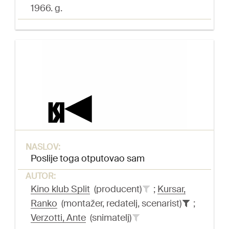
1966. g.
NASLOV:
Poslije toga otputovao sam
AUTOR:
Kino klub Split
(producent)
;
Kursar,
Ranko
(montažer, redatelj, scenarist)
;
Verzotti, Ante
(snimatelj)