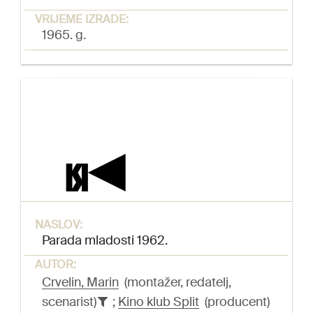
VRIJEME IZRADE:
1965. g.
NASLOV:
Parada mladosti 1962.
AUTOR:
Crvelin, Marin
(montažer, redatelj,
scenarist)
;
Kino klub Split
(producent)