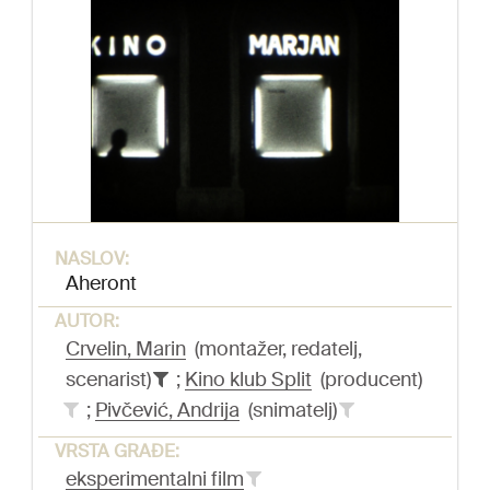
NASLOV:
Aheront
AUTOR:
Crvelin, Marin
(montažer, redatelj,
scenarist)
;
Kino klub Split
(producent)
;
Pivčević, Andrija
(snimatelj)
VRSTA GRAĐE:
eksperimentalni film