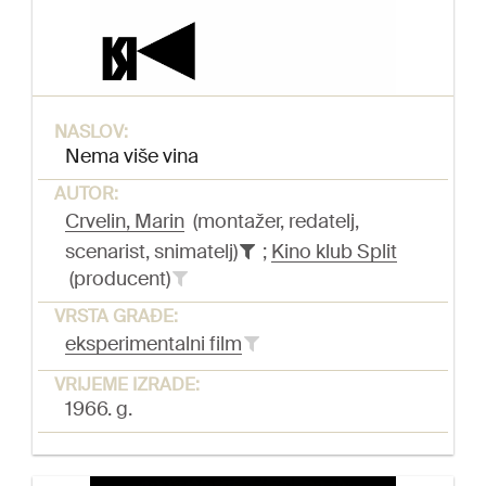
NASLOV:
Nema više vina
AUTOR:
Crvelin, Marin
(montažer, redatelj,
scenarist, snimatelj)
;
Kino klub Split
(producent)
VRSTA GRAĐE:
eksperimentalni film
VRIJEME IZRADE:
1966. g.