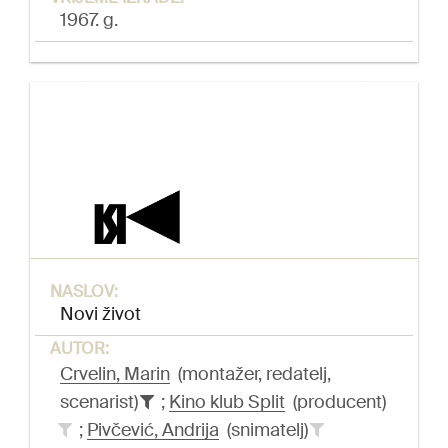
1967. g.
NASLOV:
Novi život
AUTOR:
Crvelin, Marin
(montažer, redatelj,
scenarist)
;
Kino klub Split
(producent)
;
Pivčević, Andrija
(snimatelj)