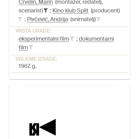
Crvelin, Marin
(montažer, redatelj,
scenarist)
;
Kino klub Split
(producent)
;
Pivčević, Andrija
(snimatelj)
VRSTA GRAĐE:
eksperimentalni film
;
dokumentarni
film
VRIJEME IZRADE:
1967. g.