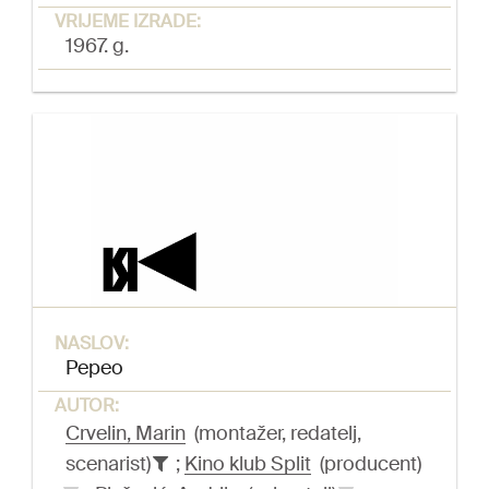
VRIJEME IZRADE:
1967. g.
NASLOV:
Pepeo
AUTOR:
Crvelin, Marin
(montažer, redatelj,
scenarist)
;
Kino klub Split
(producent)