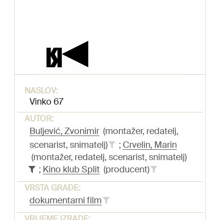
NASLOV:
Vinko 67
AUTOR:
Buljević, Zvonimir
(montažer, redatelj,
scenarist, snimatelj)
;
Crvelin, Marin
(montažer, redatelj, scenarist, snimatelj)
;
Kino klub Split
(producent)
VRSTA GRAĐE:
dokumentarni film
VRIJEME IZRADE: