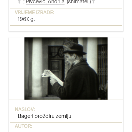
;
Pivčević, Andrija
(snimatelj)
VRIJEME IZRADE:
1967. g.
NASLOV:
Bageri proždiru zemlju
AUTOR: