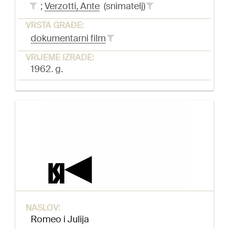
;
Verzotti, Ante
(snimatelj)
VRSTA GRAĐE:
dokumentarni film
VRIJEME IZRADE:
1962. g.
NASLOV:
Romeo i Julija