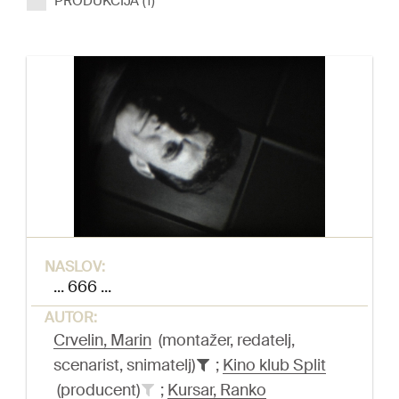
PRODUKCIJA (1)
NASLOV:
... 666 ...
AUTOR:
Crvelin, Marin
(montažer, redatelj,
scenarist, snimatelj)
;
Kino klub Split
(producent)
;
Kursar, Ranko