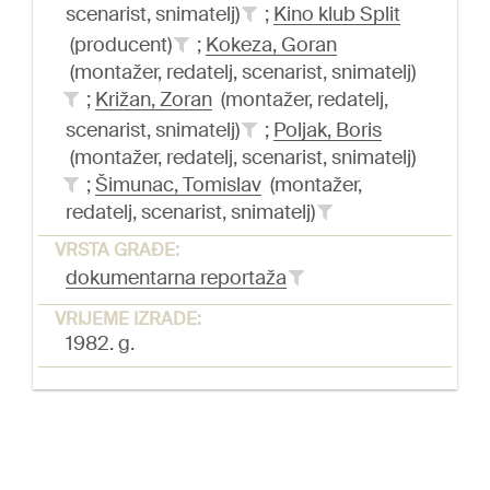
scenarist, snimatelj)
;
Kino klub Split
(producent)
;
Kokeza, Goran
(montažer, redatelj, scenarist, snimatelj)
;
Križan, Zoran
(montažer, redatelj,
scenarist, snimatelj)
;
Poljak, Boris
(montažer, redatelj, scenarist, snimatelj)
;
Šimunac, Tomislav
(montažer,
redatelj, scenarist, snimatelj)
VRSTA GRAĐE:
dokumentarna reportaža
VRIJEME IZRADE:
1982. g.