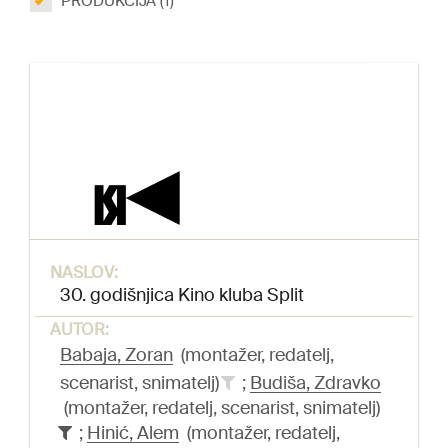
PRODUKCIJA (1)
NASLOV:
30. godišnjica Kino kluba Split
AUTOR:
Babaja, Zoran
(montažer, redatelj,
scenarist, snimatelj)
;
Budiša, Zdravko
(montažer, redatelj, scenarist, snimatelj)
;
Hinić, Alem
(montažer, redatelj,