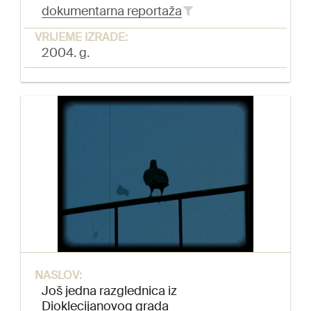
dokumentarna reportaža
VRIJEME IZRADE:
2004. g.
NASLOV:
Još jedna razglednica iz
Dioklecijanovog grada