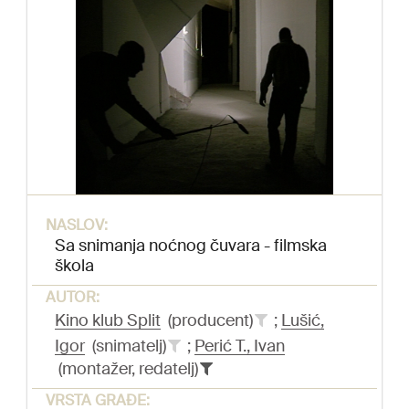
NASLOV:
Sa snimanja noćnog čuvara - filmska
škola
AUTOR:
Kino klub Split
(producent)
;
Lušić,
Igor
(snimatelj)
;
Perić T., Ivan
(montažer, redatelj)
VRSTA GRAĐE: