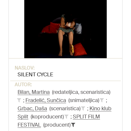
NASLOV:
SILENT CYCLE
AUTOR:
Bilan, Martina
(redateljica, scenaristica)
;
Fradelić, Sunčica
(snimateljica)
;
Grbac, Daša
(scenaristica)
;
Kino klub
Split
(koproducent)
;
SPLIT FILM
FESTIVAL
(producent)