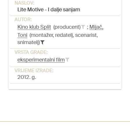
NASLOV:
Lite Motive - I dalje sanjam
AUTOR:
Kino klub Split
(producent)
;
Mijač,
Toni
(montažer, redatelj, scenarist,
snimatelj)
VRSTA GRAĐE:
eksperimentalni film
VRIJEME IZRADE:
2012. g.