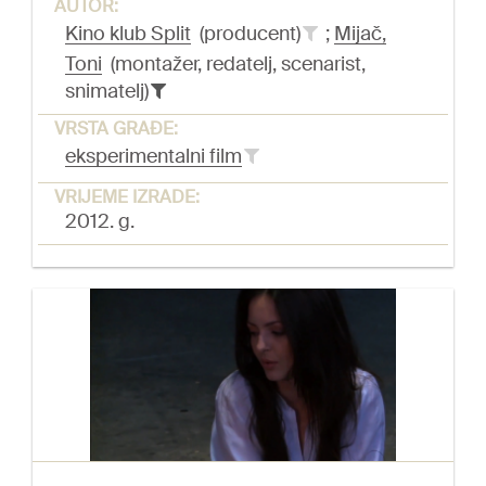
AUTOR:
Kino klub Split
(producent)
;
Mijač,
Toni
(montažer, redatelj, scenarist,
snimatelj)
VRSTA GRAĐE:
eksperimentalni film
VRIJEME IZRADE:
2012. g.