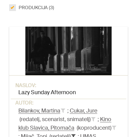
PRODUKCIJA (3)
NASLOV:
Lazy Sunday Afternoon
AUTOR:
Bilankov, Martina
;
Cukar, Jure
(redatelj, scenarist, snimatelj)
;
Kino
klub Slavica, Pitomača
(koproducent)
;
Mijač, Toni
(redatelj)
;
UMAS