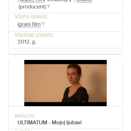
(producent)
VRSTA GRAĐE:
igrani film
VRIJEME IZRADE:
2012. g.
NASLOV:
ULTIMATUM - Mojoj ljubavi