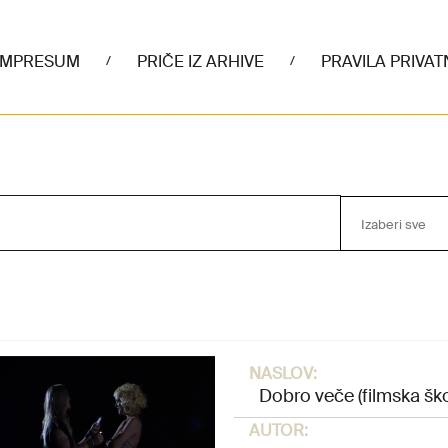
IMPRESUM
PRIČE IZ ARHIVE
PRAVILA PRIVAT
/
/
Izaberi sve
NASLOV:
Dobro veče (filmska ško
AUTOR: