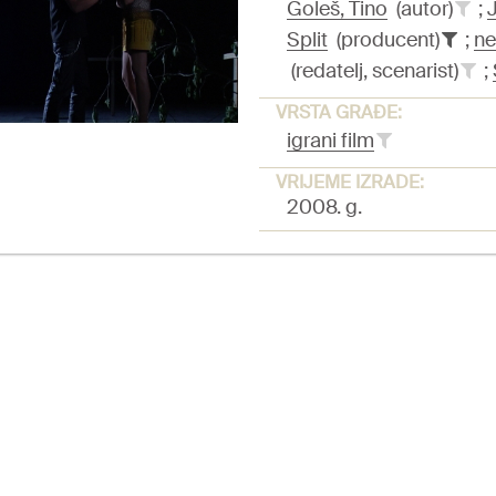
Goleš, Tino
(autor)
;
Split
(producent)
;
ne
(redatelj, scenarist)
;
VRSTA GRAĐE:
igrani film
VRIJEME IZRADE:
2008. g.