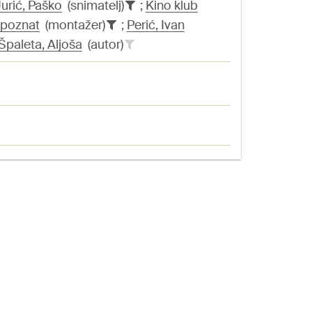
Jurić, Paško
(snimatelj)
;
Kino klub
poznat
(montažer)
;
Perić, Ivan
Špaleta, Aljoša
(autor)