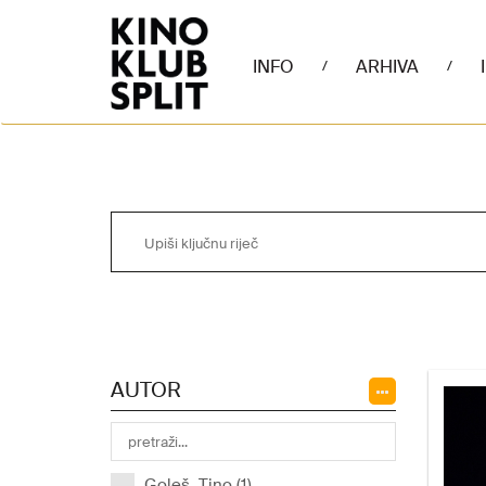
INFO
ARHIVA
/
/
AUTOR
Goleš, Tino (1)