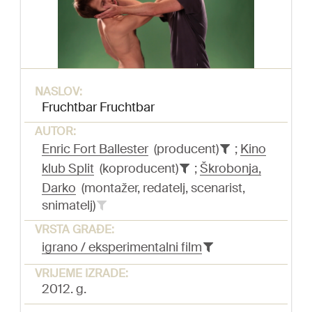
NASLOV:
Fruchtbar Fruchtbar
AUTOR:
Enric Fort Ballester
(producent)
;
Kino
klub Split
(koproducent)
;
Škrobonja,
Darko
(montažer, redatelj, scenarist,
snimatelj)
VRSTA GRAĐE:
igrano / eksperimentalni film
VRIJEME IZRADE:
2012. g.