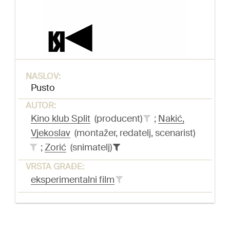
NASLOV:
Pusto
AUTOR:
Kino klub Split
(producent)
;
Nakić,
Vjekoslav
(montažer, redatelj, scenarist)
;
Zorić
(snimatelj)
VRSTA GRAĐE:
eksperimentalni film