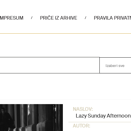
IMPRESUM
PRIČE IZ ARHIVE
PRAVILA PRIVAT
/
/
Izaberi sve
NASLOV:
Lazy Sunday Afternoon
AUTOR: