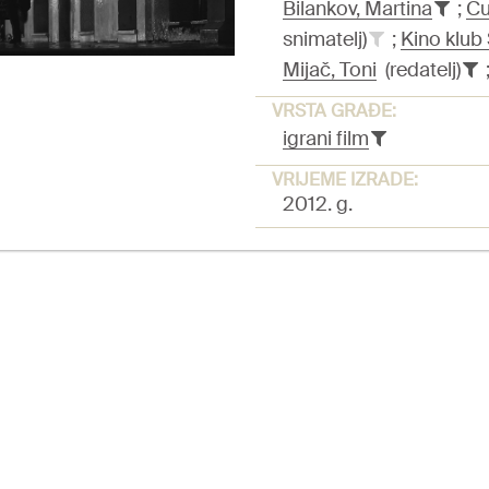
Bilankov, Martina
;
Cu
snimatelj)
;
Kino klub
Mijač, Toni
(redatelj)
VRSTA GRAĐE:
igrani film
VRIJEME IZRADE:
2012. g.