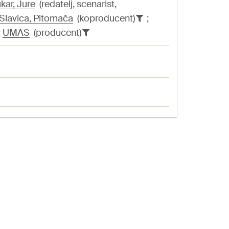
kar, Jure
(redatelj, scenarist,
 Slavica, Pitomača
(koproducent)
;
;
UMAS
(producent)