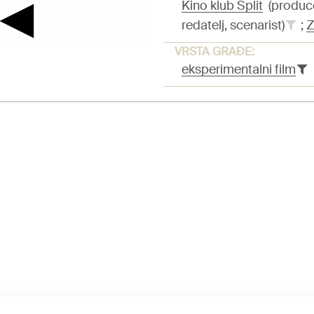
Kino klub Split
(produc
redatelj, scenarist)
;
Z
VRSTA GRAĐE:
eksperimentalni film