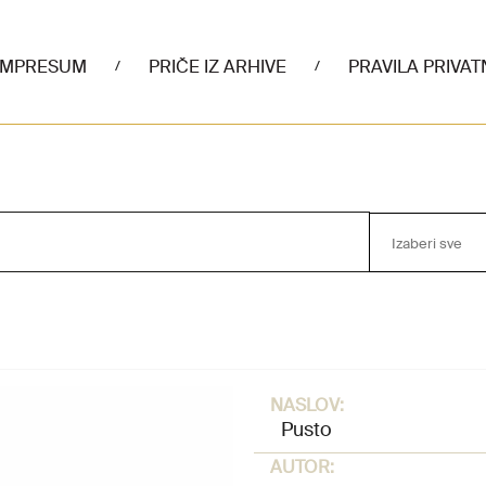
IMPRESUM
PRIČE IZ ARHIVE
PRAVILA PRIVAT
/
/
Izaberi sve
NASLOV:
Pusto
AUTOR: