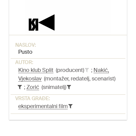
NASLOV:
Pusto
AUTOR:
Kino klub Split
(producent)
;
Nakić,
Vjekoslav
(montažer, redatelj, scenarist)
;
Zorić
(snimatelj)
VRSTA GRAĐE:
eksperimentalni film