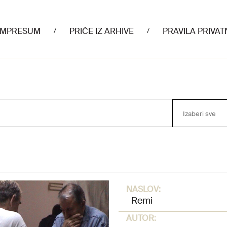
IMPRESUM
PRIČE IZ ARHIVE
PRAVILA PRIVAT
/
/
Izaberi sve
NASLOV:
Remi
AUTOR: