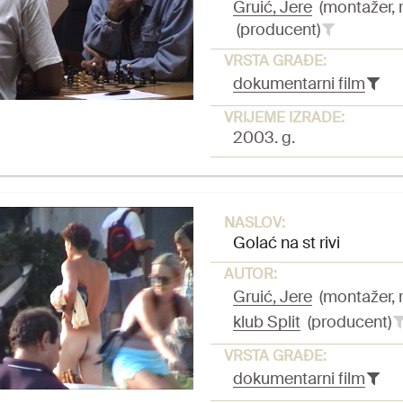
Gruić, Jere
(montažer, r
(producent)
VRSTA GRAĐE:
dokumentarni film
VRIJEME IZRADE:
2003. g.
NASLOV:
Golać na st rivi
AUTOR:
Gruić, Jere
(montažer, r
klub Split
(producent)
VRSTA GRAĐE:
dokumentarni film