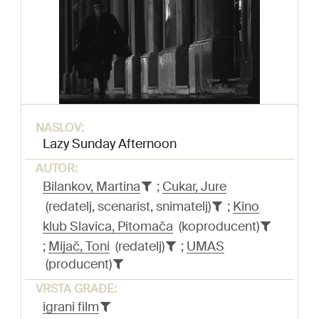
NASLOV:
Lazy Sunday Afternoon
AUTOR:
Bilankov, Martina
;
Cukar, Jure
(redatelj, scenarist, snimatelj)
;
Kino
klub Slavica, Pitomača
(koproducent)
;
Mijač, Toni
(redatelj)
;
UMAS
(producent)
VRSTA GRAĐE:
igrani film