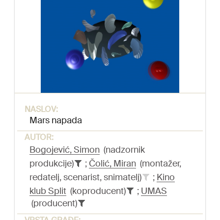
NASLOV:
Mars napada
AUTOR:
Bogojević, Simon
(nadzornik
produkcije)
;
Čolić, Miran
(montažer,
redatelj, scenarist, snimatelj)
;
Kino
klub Split
(koproducent)
;
UMAS
(producent)