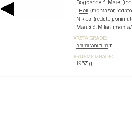
Bogdanović, Mate
(mont
;
Hell
(montažer, redatelj
Nikica
(redatelj, snimat
Marušić, Milan
(montažer
VRSTA GRAĐE:
animirani film
VRIJEME IZRADE:
1957. g.