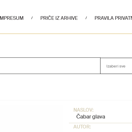
IMPRESUM
PRIČE IZ ARHIVE
PRAVILA PRIVAT
/
/
Izaberi sve
NASLOV:
Čabar glava
AUTOR: