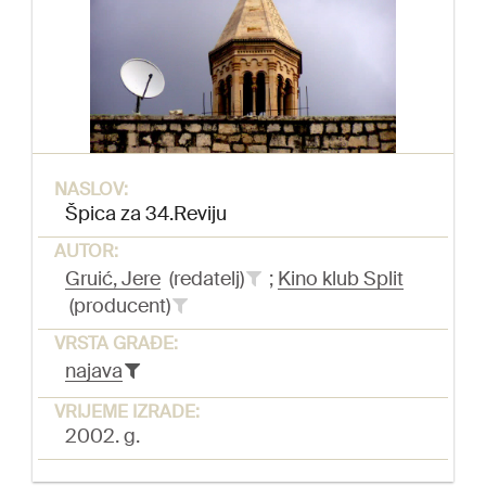
NASLOV:
Špica za 34.Reviju
AUTOR:
Gruić, Jere
(redatelj)
;
Kino klub Split
(producent)
VRSTA GRAĐE:
najava
VRIJEME IZRADE:
2002. g.