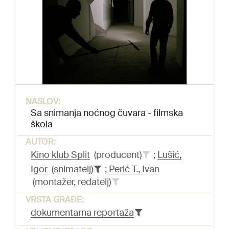
NASLOV:
Sa snimanja noćnog čuvara - filmska
škola
AUTOR:
Kino klub Split
(producent)
;
Lušić,
Igor
(snimatelj)
;
Perić T., Ivan
(montažer, redatelj)
VRSTA GRAĐE:
dokumentarna reportaža