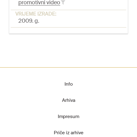
promotivni video
VRIJEME IZRADE:
2009. g.
Info
Arhiva
Impresum
Priče iz arhive