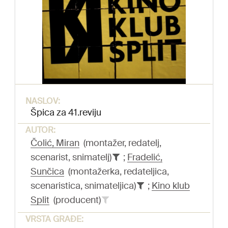
NASLOV:
Špica za 41.reviju
AUTOR:
Čolić, Miran
(montažer, redatelj,
scenarist, snimatelj)
;
Fradelić,
Sunčica
(montažerka, redateljica,
scenaristica, snimateljica)
;
Kino klub
Split
(producent)
VRSTA GRAĐE: