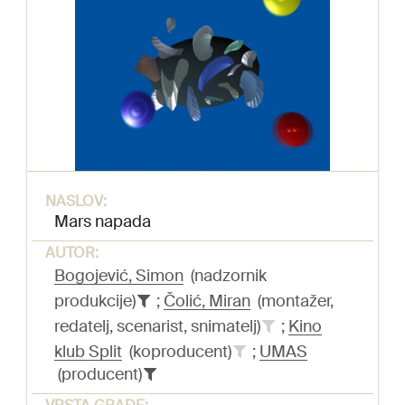
NASLOV:
Mars napada
AUTOR:
Bogojević, Simon
(nadzornik
produkcije)
;
Čolić, Miran
(montažer,
redatelj, scenarist, snimatelj)
;
Kino
klub Split
(koproducent)
;
UMAS
(producent)