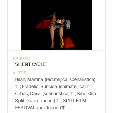
NASLOV:
SILENT CYCLE
AUTOR:
Bilan, Martina
(redateljica, scenaristica)
;
Fradelić, Sunčica
(snimateljica)
;
Grbac, Daša
(scenaristica)
;
Kino klub
Split
(koproducent)
;
SPLIT FILM
FESTIVAL
(producent)