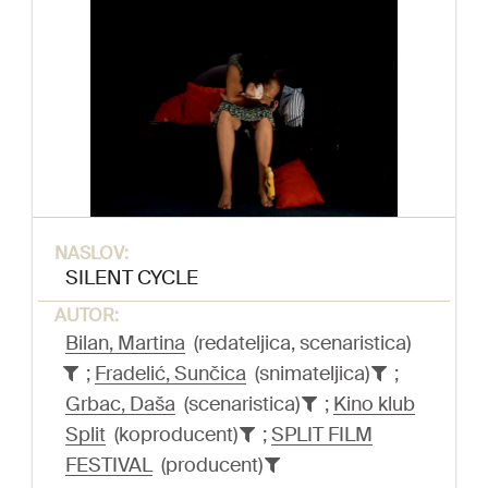
NASLOV:
SILENT CYCLE
AUTOR:
Bilan, Martina
(redateljica, scenaristica)
;
Fradelić, Sunčica
(snimateljica)
;
Grbac, Daša
(scenaristica)
;
Kino klub
Split
(koproducent)
;
SPLIT FILM
FESTIVAL
(producent)