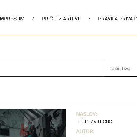
IMPRESUM
PRIČE IZ ARHIVE
PRAVILA PRIVAT
/
/
Izaberi sve
NASLOV:
Film za mene
AUTOR: