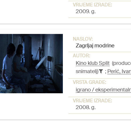
VRIJEME IZRADE:
2009. g.
NASLOV:
Zagrljaj modrine
AUTOR:
Kino klub Split
(produc
snimatelj)
;
Perić, Iva
VRSTA GRAĐE:
igrano / eksperimentaln
VRIJEME IZRADE:
2008. g.