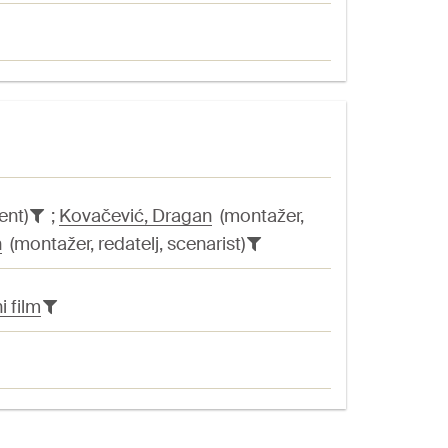
ent)
;
Kovačević, Dragan
(montažer,
n
(montažer, redatelj, scenarist)
i film