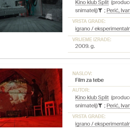
Kino klub Split
(produc
snimatelj)
;
Perić, Iva
VRSTA GRAĐE:
igrano / eksperimentaln
VRIJEME IZRADE:
2009. g.
NASLOV:
Film za tebe
AUTOR:
Kino klub Split
(produc
snimatelj)
;
Perić, Iva
VRSTA GRAĐE:
igrano / eksperimentaln