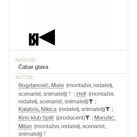
NASLOV:
Čabar glava
AUTOR:
Bogdanović, Mate
(montažer, redatelj,
scenarist, snimatelj)
;
Hell
(montažer,
redatelj, scenarist, snimatelj)
;
Kalabris, Nikica
(redatelj, snimatelj)
;
Kino klub Split
(producent)
;
Marušić,
Milan
(montažer, redatelj, scenarist,
snimatelj)