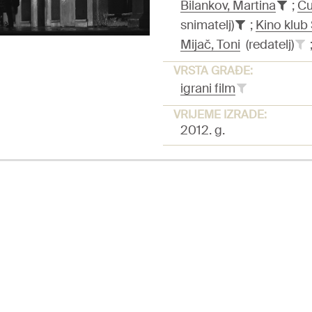
Bilankov, Martina
;
Cu
snimatelj)
;
Kino klub
Mijač, Toni
(redatelj)
VRSTA GRAĐE:
igrani film
VRIJEME IZRADE:
2012. g.