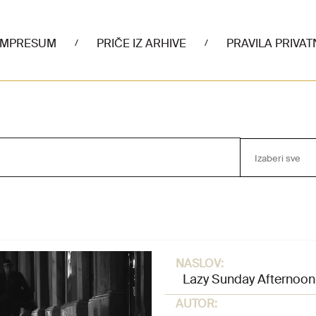
IMPRESUM
PRIČE IZ ARHIVE
PRAVILA PRIVAT
/
/
Izaberi sve
NASLOV:
Lazy Sunday Afternoon
AUTOR: