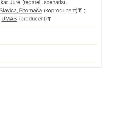
kar, Jure
(redatelj, scenarist,
 Slavica, Pitomača
(koproducent)
;
;
UMAS
(producent)