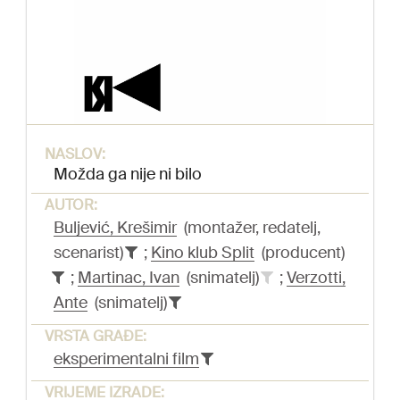
NASLOV:
Možda ga nije ni bilo
AUTOR:
Buljević, Krešimir
(montažer, redatelj,
scenarist)
;
Kino klub Split
(producent)
;
Martinac, Ivan
(snimatelj)
;
Verzotti,
Ante
(snimatelj)
VRSTA GRAĐE:
eksperimentalni film
VRIJEME IZRADE: