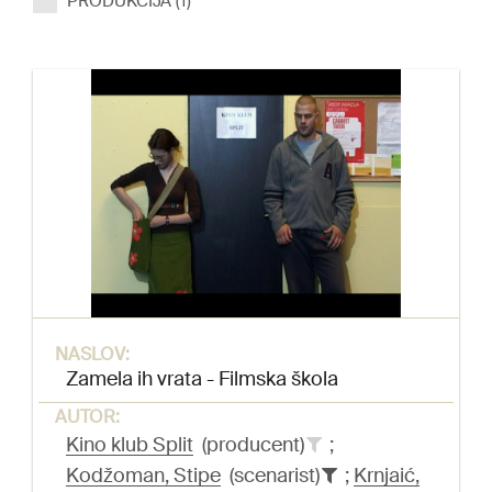
PRODUKCIJA (1)
NASLOV:
Zamela ih vrata - Filmska škola
AUTOR:
Kino klub Split
(producent)
;
Kodžoman, Stipe
(scenarist)
;
Krnjaić,