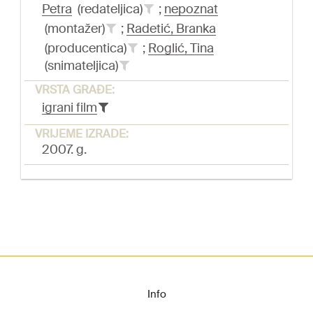
Petra
(redateljica)
;
nepoznat
(montažer)
;
Radetić, Branka
(producentica)
;
Roglić, Tina
(snimateljica)
VRSTA GRAĐE:
igrani film
VRIJEME IZRADE:
2007. g.
Info