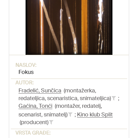
NASLOV:
Fokus
AUTOR:
Fradelić, Sunčica
(montažerka,
redateljica, scenaristica, snimateljica)
;
Gaćina, Tonći
(montažer, redatelj,
scenarist, snimatelj)
;
Kino klub Split
(producent)
VRSTA GRAĐE: