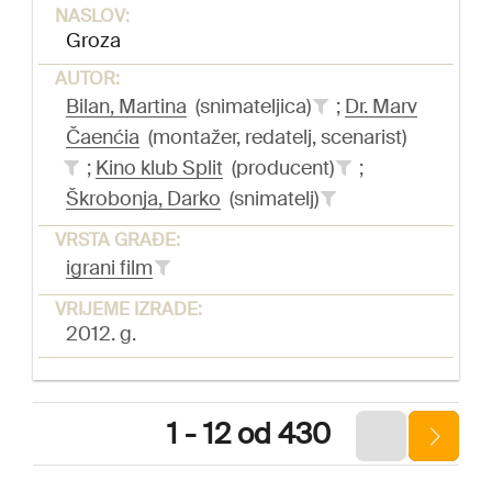
NASLOV:
Groza
AUTOR:
Bilan, Martina
(snimateljica)
;
Dr. Marv
Čaenćia
(montažer, redatelj, scenarist)
;
Kino klub Split
(producent)
;
Škrobonja, Darko
(snimatelj)
VRSTA GRAĐE:
igrani film
VRIJEME IZRADE:
2012. g.
1 - 12 od 430