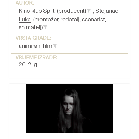
AUTOR:
Kino klub Split
(producent)
;
Stojanac,
Luka
(montažer, redatelj, scenarist,
snimatelj)
VRSTA GRAĐE:
animirani film
VRIJEME IZRADE:
2012. g.