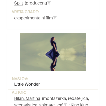
Split
(producent)
VRSTA GRAĐE:
eksperimentalni film
NASLOV:
Little Wonder
AUTOR:
Bilan, Martina
(montažerka, redateljica,
scenaristica, snimateljica)
;
Kino klub