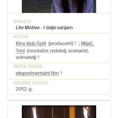
NASLOV:
Lite Motive - I dalje sanjam
AUTOR:
Kino klub Split
(producent)
;
Mijač,
Toni
(montažer, redatelj, scenarist,
snimatelj)
VRSTA GRAĐE:
eksperimentalni film
VRIJEME IZRADE:
2012. g.