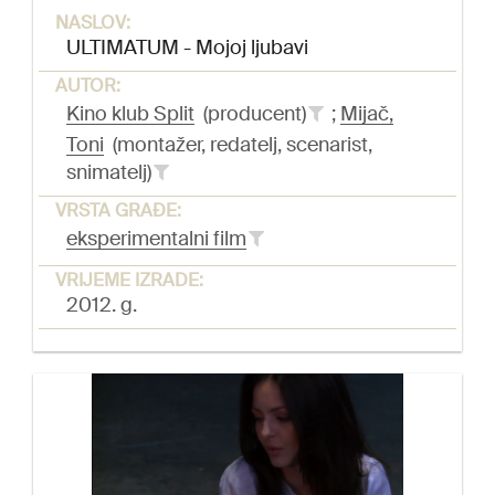
NASLOV:
ULTIMATUM - Mojoj ljubavi
AUTOR:
Kino klub Split
(producent)
;
Mijač,
Toni
(montažer, redatelj, scenarist,
snimatelj)
VRSTA GRAĐE:
eksperimentalni film
VRIJEME IZRADE:
2012. g.