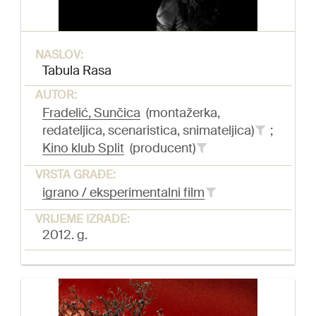
NASLOV:
Tabula Rasa
AUTOR:
Fradelić, Sunčica
(montažerka,
redateljica, scenaristica, snimateljica)
;
Kino klub Split
(producent)
VRSTA GRAĐE:
igrano / eksperimentalni film
VRIJEME IZRADE:
2012. g.