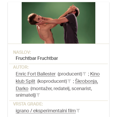
NASLOV:
Fruchtbar Fruchtbar
AUTOR:
Enric Fort Ballester
(producent)
;
Kino
klub Split
(koproducent)
;
Škrobonja,
Darko
(montažer, redatelj, scenarist,
snimatelj)
VRSTA GRAĐE:
igrano / eksperimentalni film