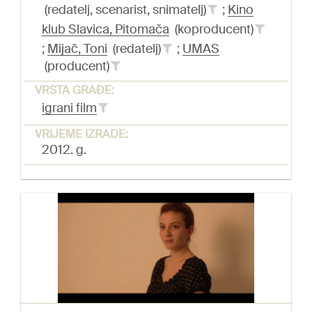
(redatelj, scenarist, snimatelj)
;
Kino
klub Slavica, Pitomača
(koproducent)
;
Mijač, Toni
(redatelj)
;
UMAS
(producent)
VRSTA GRAĐE:
igrani film
VRIJEME IZRADE:
2012. g.