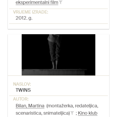
eksperimentalni film
VRIJEME IZRADE:
2012. g.
NASLOV:
TWINS
AUTOR:
Bilan, Martina
(montažerka, redateljica,
scenaristica, snimateljica)
;
Kino klub