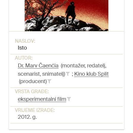
NASLOV:
Isto
AUTOR:
Dr. Marv Čaenćia
(montažer, redatelj,
scenarist, snimatelj)
;
Kino klub Split
(producent)
VRSTA GRAĐE:
eksperimentalni film
VRIJEME IZRADE:
2012. g.