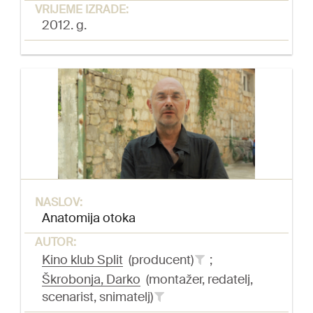
VRIJEME IZRADE:
2012. g.
NASLOV:
Anatomija otoka
AUTOR:
Kino klub Split
(producent)
;
Škrobonja, Darko
(montažer, redatelj,
scenarist, snimatelj)