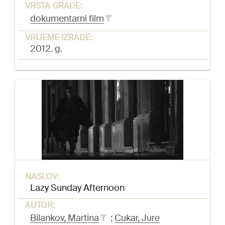
VRSTA GRAĐE:
dokumentarni film
VRIJEME IZRADE:
2012. g.
NASLOV:
Lazy Sunday Afternoon
AUTOR:
Bilankov, Martina
;
Cukar, Jure