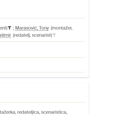
ent)
;
Marasović, Tony
(montažer,
elimir
(redatelj, scenarist)
žerka, redateljica, scenaristica,