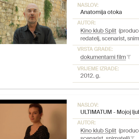
NASLOV:
Anatomija otoka
AUTOR:
Kino klub Split
(produc
redatelj, scenarist, snim
VRSTA GRAĐE:
dokumentarni film
VRIJEME IZRADE:
2012. g.
NASLOV:
ULTIMATUM - Mojoj lju
AUTOR:
Kino klub Split
(produc
scenarist, snimatelj)