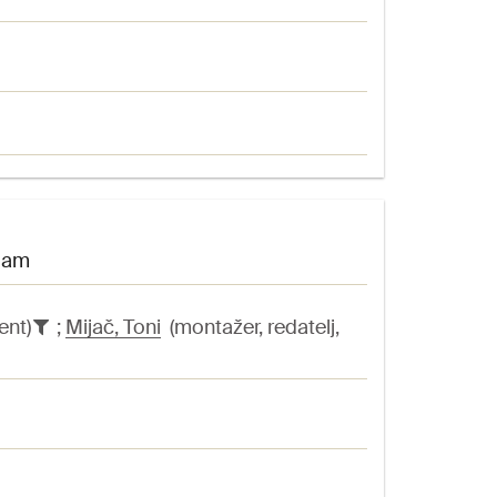
njam
ent)
;
Mijač, Toni
(montažer, redatelj,