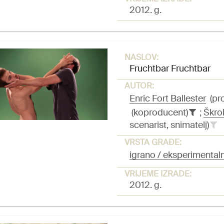
2012. g.
NASLOV:
Fruchtbar Fruchtbar
AUTOR:
Enric Fort Ballester
(pr
(koproducent)
;
Škro
scenarist, snimatelj)
VRSTA GRAĐE:
igrano / eksperimentaln
VRIJEME IZRADE:
2012. g.