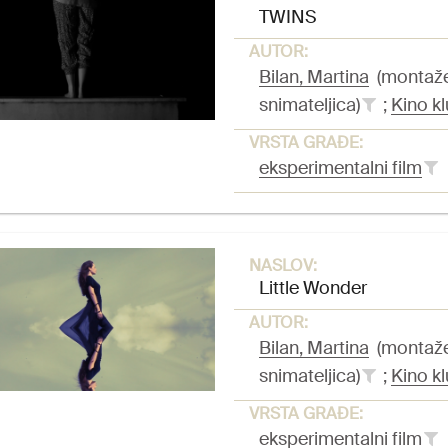
TWINS
AUTOR:
Bilan, Martina
(montažer
snimateljica)
;
Kino kl
VRSTA GRAĐE:
eksperimentalni film
NASLOV:
Little Wonder
AUTOR:
Bilan, Martina
(montažer
snimateljica)
;
Kino kl
VRSTA GRAĐE:
eksperimentalni film