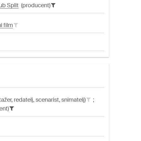
ub Split
(producent)
i film
žer, redatelj, scenarist, snimatelj)
;
ent)