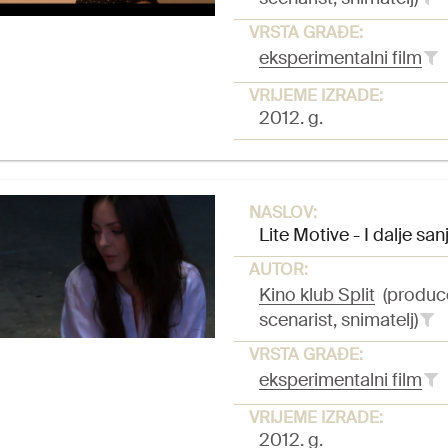
VRSTA GRAĐE:
eksperimentalni film
VRIJEME IZRADE:
2012. g.
NASLOV:
Lite Motive - I dalje sa
AUTOR:
Kino klub Split
(produc
scenarist, snimatelj)
VRSTA GRAĐE:
eksperimentalni film
VRIJEME IZRADE:
2012. g.