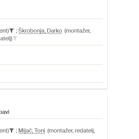
ent)
;
Škrobonja, Darko
(montažer,
atelj)
bavi
ent)
;
Mijač, Toni
(montažer, redatelj,