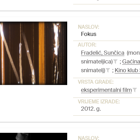
NASLOV:
Fokus
AUTOR:
Fradelić, Sunčica
(monta
snimateljica)
;
Gaćina
snimatelj)
;
Kino klub 
VRSTA GRAĐE:
eksperimentalni film
VRIJEME IZRADE:
2012. g.
NASLOV: