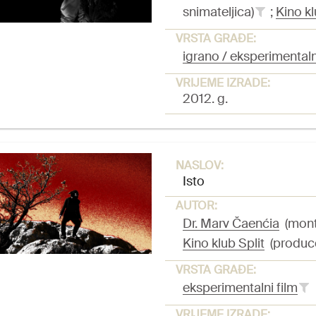
snimateljica)
;
Kino kl
VRSTA GRAĐE:
igrano / eksperimentaln
VRIJEME IZRADE:
2012. g.
NASLOV:
Isto
AUTOR:
Dr. Marv Čaenćia
(monta
Kino klub Split
(produc
VRSTA GRAĐE:
eksperimentalni film
VRIJEME IZRADE: