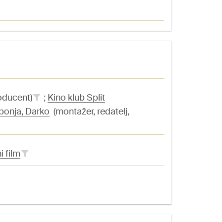
oducent)
;
Kino klub Split
bonja, Darko
(montažer, redatelj,
i film