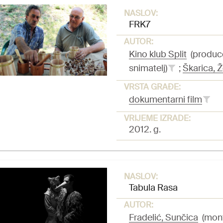
NASLOV:
FRK7
AUTOR:
Kino klub Split
(produc
snimatelj)
;
Škarica, Ž
VRSTA GRAĐE:
dokumentarni film
VRIJEME IZRADE:
2012. g.
NASLOV:
Tabula Rasa
AUTOR:
Fradelić, Sunčica
(monta