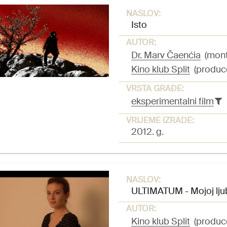
NASLOV:
Isto
AUTOR:
Dr. Marv Čaenćia
(monta
Kino klub Split
(produc
VRSTA GRAĐE:
eksperimentalni film
VRIJEME IZRADE:
2012. g.
NASLOV:
ULTIMATUM - Mojoj lju
AUTOR:
Kino klub Split
(produc