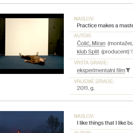
NASLOV:
Practice makes a mast
AUTOR:
Čolić, Miran
(montažer, 
klub Split
(producent)
VRSTA GRAĐE:
eksperimentalni film
VRIJEME IZRADE:
2011. g.
NASLOV:
I like things that I like 