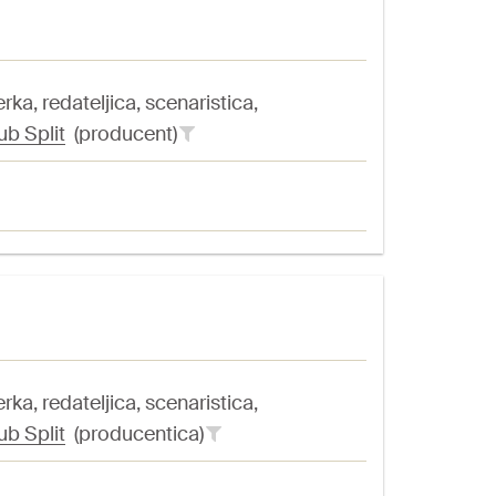
ka, redateljica, scenaristica,
ub Split
(producent)
ka, redateljica, scenaristica,
ub Split
(producentica)