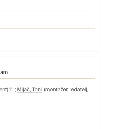
njam
ent)
;
Mijač, Toni
(montažer, redatelj,