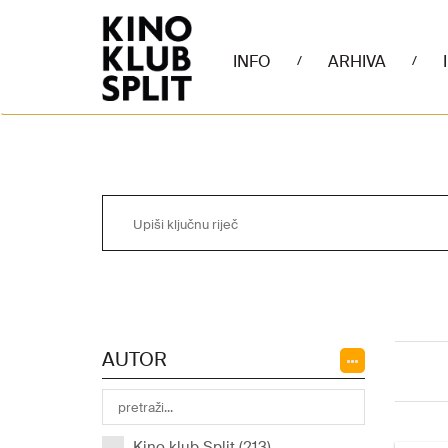
INFO
ARHIVA
/
/
AUTOR
Kino klub Split (213)