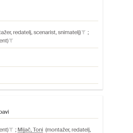
žer, redatelj, scenarist, snimatelj)
;
ent)
bavi
ent)
;
Mijač, Toni
(montažer, redatelj,