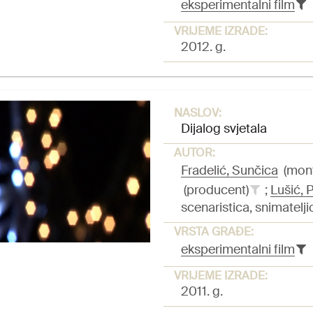
eksperimentalni film
VRIJEME IZRADE:
2012. g.
NASLOV:
Dijalog svjetala
AUTOR:
Fradelić, Sunčica
(mont
(producent)
;
Lušić, 
scenaristica, snimatelji
VRSTA GRAĐE:
eksperimentalni film
VRIJEME IZRADE:
2011. g.