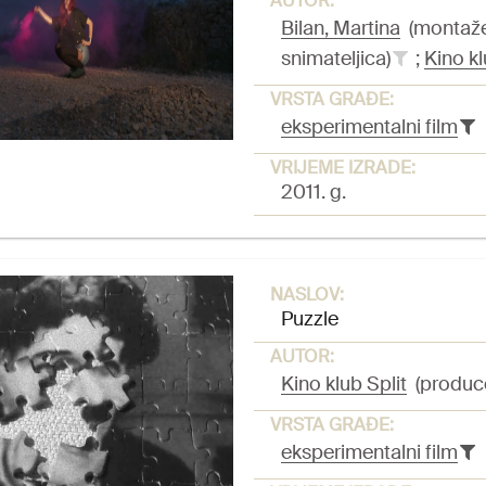
AUTOR:
Bilan, Martina
(montažer
snimateljica)
;
Kino kl
VRSTA GRAĐE:
eksperimentalni film
VRIJEME IZRADE:
2011. g.
NASLOV:
Puzzle
AUTOR:
Kino klub Split
(produc
VRSTA GRAĐE:
eksperimentalni film