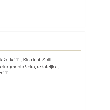
ažerka)
;
Kino klub Split
Petra
(montažerka, redateljica,
ca)