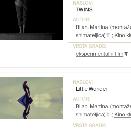
NASLOV:
TWINS
AUTOR:
Bilan, Martina
(montažer
snimateljica)
;
Kino kl
VRSTA GRAĐE:
eksperimentalni film
NASLOV:
Little Wonder
AUTOR:
Bilan, Martina
(montažer
snimateljica)
;
Kino kl
VRSTA GRAĐE: