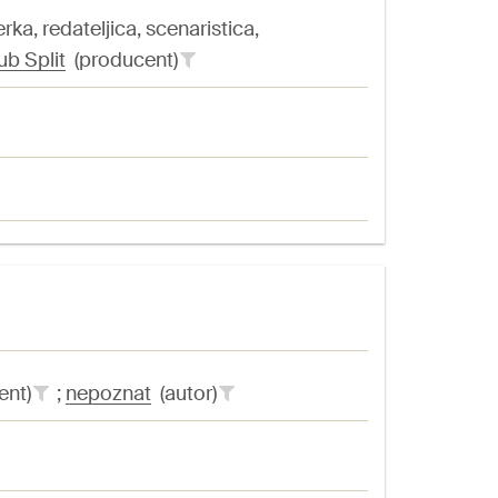
ka, redateljica, scenaristica,
ub Split
(producent)
ent)
;
nepoznat
(autor)