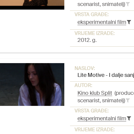
scenarist, snimatelj)
VRSTA GRAĐE:
eksperimentalni film
VRIJEME IZRADE:
2012. g.
NASLOV:
Lite Motive - I dalje sa
AUTOR:
Kino klub Split
(produc
scenarist, snimatelj)
VRSTA GRAĐE:
eksperimentalni film
VRIJEME IZRADE: