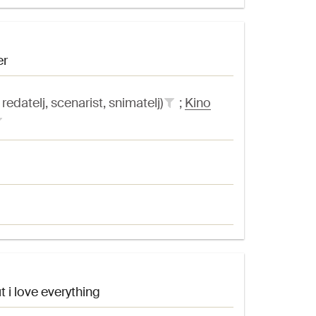
er
redatelj, scenarist, snimatelj)
;
Kino
but i love everything