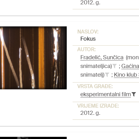
2012. g.
NASLOV:
Fokus
AUTOR:
Fradelić, Sunčica
(monta
snimateljica)
;
Gaćina
snimatelj)
;
Kino klub 
VRSTA GRAĐE:
eksperimentalni film
VRIJEME IZRADE:
2012. g.